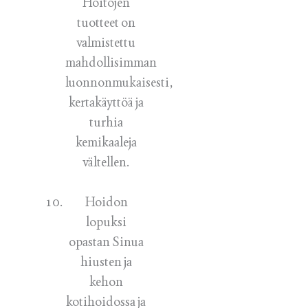
Hoitojen
tuotteet on
valmistettu
mahdollisimman
luonnonmukaisesti,
kertakäyttöä ja
turhia
kemikaaleja
vältellen.
Hoidon
lopuksi
opastan Sinua
hiusten ja
kehon
kotihoidossa ja