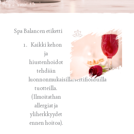
Spa Balancen etiketti
Kaikki kehon
ja
hiustenhoidot
tehdään
luonnonmukaisilla/sertifioiduilla
tuotteilla.
(Ilmoitathan
allergiat ja
yliherkkyydet
ennen hoitoa).