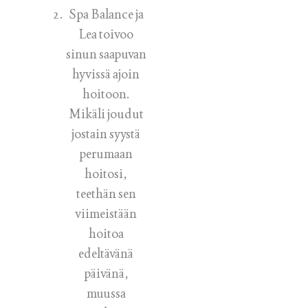
Spa Balance ja
Lea toivoo
sinun saapuvan
hyvissä ajoin
hoitoon.
Mikäli joudut
jostain syystä
perumaan
hoitosi,
teethän sen
viimeistään
hoitoa
edeltävänä
päivänä,
muussa