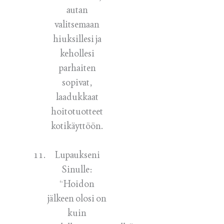
autan
valitsemaan
hiuksillesi ja
kehollesi
parhaiten
sopivat,
laadukkaat
hoitotuotteet
kotikäyttöön.
Lupaukseni
Sinulle:
“Hoidon
jälkeen olosi on
kuin