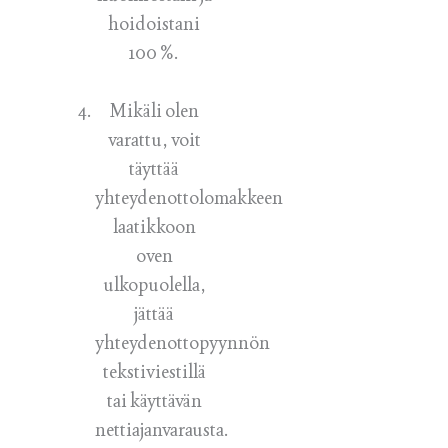
hoidoistani
100 %.
Mikäli olen
varattu, voit
täyttää
yhteydenottolomakkeen
laatikkoon
oven
ulkopuolella,
jättää
yhteydenottopyynnön
tekstiviestillä
tai käyttävän
nettiajanvarausta.