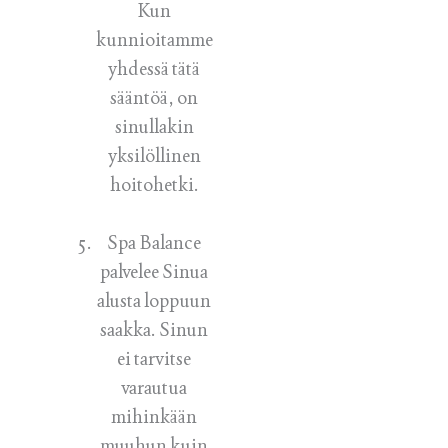
Kun
kunnioitamme
yhdessä tätä
sääntöä, on
sinullakin
yksilöllinen
hoitohetki.
Spa Balance
palvelee Sinua
alusta loppuun
saakka. Sinun
ei tarvitse
varautua
mihinkään
muuhun kuin