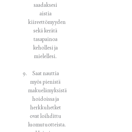
saadaksesi
aistia
kiireettömyyden
sekä kerätä
tasapainoa
kehollesi ja
mielellesi.
Saat nauttia
myös pienistä
makuelämyksistä
hoidoissa ja
herkkuhetket
ovat loihdittu
luomutuotteista.