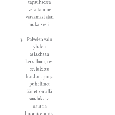
tapauksessa
veloitamme
varaamasi ajan
mukaisesti.
Palvelen vain
yhden
asiakkaan
kerrallaan, ovi
on lukittu
hoidon ajan ja
puhelimet
äänettömällä
saadaksesi
nauttia
huomiostani ja