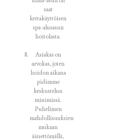
uima-asun tai
saat
kertakäyttöisen
spa-alusasun
hoitolasta.
Asiakas on
arvokas, joten
hoidon aikana
pidämme
keskustelun
minimissä.
Puhelimen
mahdollisuuksien
mukaan
äänettömällä,