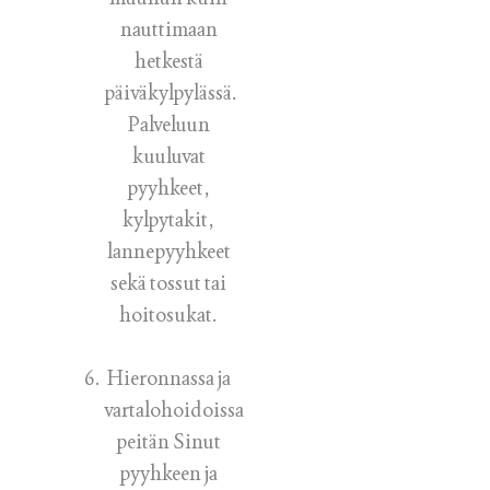
nauttimaan
hetkestä
päiväkylpylässä.
Palveluun
kuuluvat
pyyhkeet,
kylpytakit,
lannepyyhkeet
sekä tossut tai
hoitosukat.
Hieronnassa ja
vartalohoidoissa
peitän Sinut
pyyhkeen ja